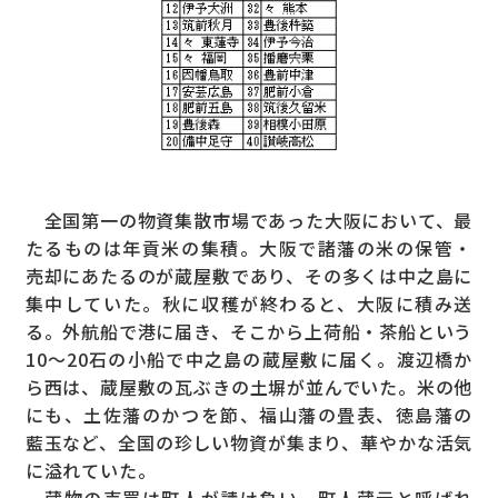
全国第一の物資集散市場であった大阪において、最
たるものは年貢米の集積。大阪で諸藩の米の保管・
売却にあたるのが蔵屋敷であり、その多くは中之島に
集中していた。秋に収穫が終わると、大阪に積み送
る。外航船で港に届き、そこから上荷船・茶船という
10～20石の小船で中之島の蔵屋敷に届く。渡辺橋か
ら西は、蔵屋敷の瓦ぶきの土塀が並んでいた。米の他
にも、土佐藩のかつを節、福山藩の畳表、徳島藩の
藍玉など、全国の珍しい物資が集まり、華やかな活気
に溢れていた。
蔵物の売買は町人が請け負い、町人蔵元と呼ばれ