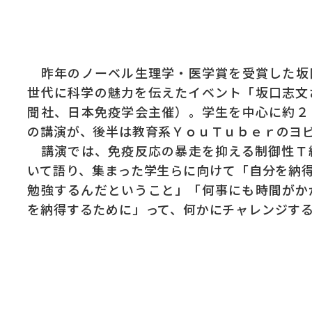
昨年のノーベル生理学・医学賞を受賞した坂
世代に科学の魅力を伝えたイベント「坂口志文
聞社、日本免疫学会主催）。学生を中心に約２
の講演が、後半は教育系ＹｏｕＴｕｂｅｒのヨ
講演では、免疫反応の暴走を抑える制御性Ｔ
いて語り、集まった学生らに向けて「自分を納
勉強するんだということ」「何事にも時間がか
を納得するために」って、何かにチャレンジす