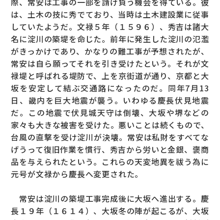
際、常安は工事の一部を請け負う機会を得ている。彼
は、土木の技に秀でており、当時は土木建設業に従事
していたようだ。文禄５年（１５９６）、秀吉は諸大
名に淀川の築堤を命じた。前年に発生した淀川の氾濫
がきっかけであり、かなりの難工事が予想されたが、
常安は自ら願ってそれを引き受けたという。それが文
禄堤と呼ばれる堤防で、上を京街道が通り、京都と大
坂を安定して結ぶ交通路になったのだ。同年7月13
日、畿内を巨大地震が襲う。いわゆる慶長伏見地震
だ。この地震で伏見城天守は倒壊、大坂や堺などの
家々も大きな被害を受けた。悪いことは続くもので、
台風の直撃を受け淀川が決壊。常安は私財をすべてな
げうって復旧作業を慣行、秀吉から労いと金銀、褒商
品を与えられたという。これらの天変地異を祓う為に
元号が文禄から慶長へ変更された。
常安は淀川の築堤工事完成後に大坂へ進出する。慶
長１９年（１６１４）、大坂冬の陣が起こるが、大坂