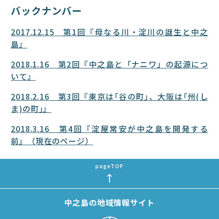
バックナンバー
2017.12.15 第1回『母なる川・淀川の誕生と中之
島』
2018.1.16 第2回『中之島と「ナニワ」の起源につ
いて』
2018.2.16 第3回『東京は｢谷の町｣、大阪は｢州(し
ま)の町｣』
2018.3.16 第4回『淀屋常安が中之島を開発する
前』（現在のページ）
中之島の地域情報サイト