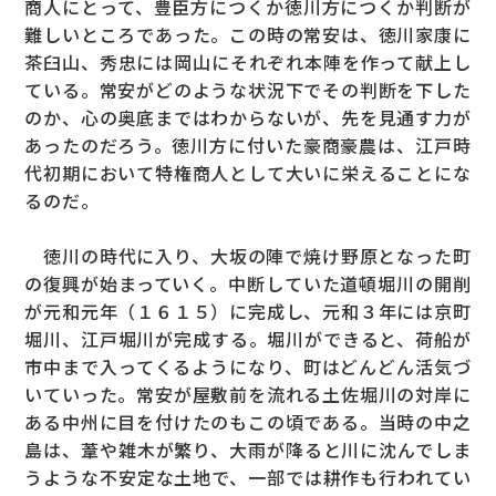
商人にとって、豊臣方につくか徳川方につくか判断が
難しいところであった。この時の常安は、徳川家康に
茶臼山、秀忠には岡山にそれぞれ本陣を作って献上し
ている。常安がどのような状況下でその判断を下した
のか、心の奥底まではわからないが、先を見通す力が
あったのだろう。徳川方に付いた豪商豪農は、江戸時
代初期において特権商人として大いに栄えることにな
るのだ。
徳川の時代に入り、大坂の陣で焼け野原となった町
の復興が始まっていく。中断していた道頓堀川の開削
が元和元年（１６１５）に完成し、元和３年には京町
堀川、江戸堀川が完成する。堀川ができると、荷船が
市中まで入ってくるようになり、町はどんどん活気づ
いていった。常安が屋敷前を流れる土佐堀川の対岸に
ある中州に目を付けたのもこの頃である。当時の中之
島は、葦や雑木が繁り、大雨が降ると川に沈んでしま
うような不安定な土地で、一部では耕作も行われてい